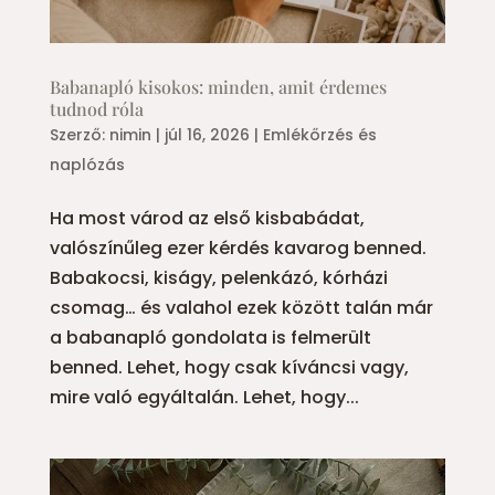
Babanapló kisokos: minden, amit érdemes
tudnod róla
Szerző:
nimin
|
júl 16, 2026
|
Emlékőrzés és
naplózás
Ha most várod az első kisbabádat,
valószínűleg ezer kérdés kavarog benned.
Babakocsi, kiságy, pelenkázó, kórházi
csomag… és valahol ezek között talán már
a babanapló gondolata is felmerült
benned. Lehet, hogy csak kíváncsi vagy,
mire való egyáltalán. Lehet, hogy...