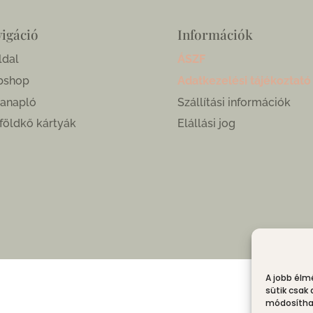
igáció
Információk
ldal
ÁSZF
bshop
Adatkezelési tájékoztató
anapló
Szállítási információk
földkő kártyák
Elállási jog
A jobb élm
sütik csak
módosíthat