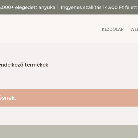
3.000+ elégedett anyuka
│
Ingyenes szállítás 14.900 Ft felett
KEZDŐLAP
WE
rendelkező termékek
ésnek.