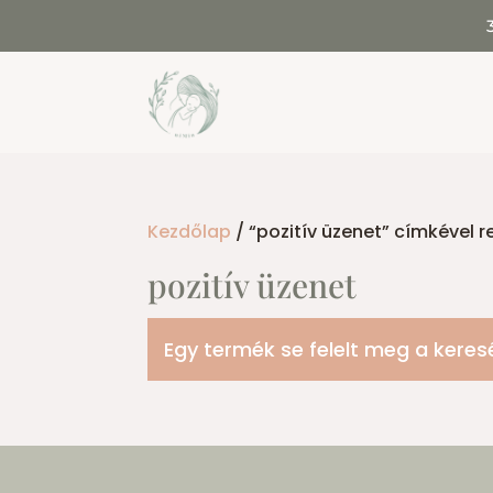
Kezdőlap
/ “pozitív üzenet” címkével 
pozitív üzenet
Egy termék se felelt meg a keres