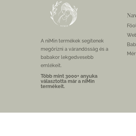
Nav
Főo
We
A niMin termékek segítenek
Bab
megőrizni a várandósság és a
Mér
babakor lekgedvesebb
emlékeit.
Több mint 3000+ anyuka
választotta már a niMin
termékeit.