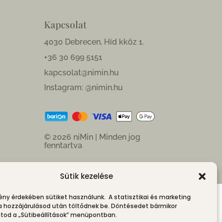
Kapcsolat
4030 Debrecen, Híd kköz 1.
+36 30 699 5151
kapcsolat@nimin.hu
Instagram: @nimin.hu
© 2026 niMin | Minden jog
fenntartva
Sütik kezelése
ény érdekében sütiket használunk. A statisztikai és marketing
 a hozzájárulásod után töltődnek be. Döntésedet bármikor
od a „Sütibeállítások” menüpontban.