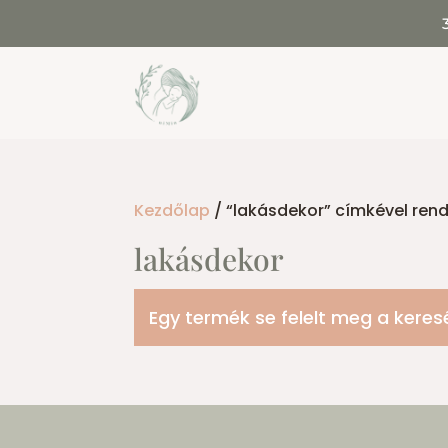
Kezdőlap
/ “lakásdekor” címkével ren
lakásdekor
Egy termék se felelt meg a keres