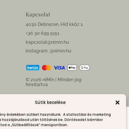
Kapcsolat
4030 Debrecen, Híd kköz 1.
+36 30 699 5151
kapcsolat@nimin.hu
Instagram: @nimin.hu
© 2026 niMin | Minden jog
fenntartva
Sütik kezelése
ény érdekében sütiket használunk. A statisztikai és marketing
 a hozzájárulásod után töltődnek be. Döntésedet bármikor
od a „Sütibeállítások” menüpontban.