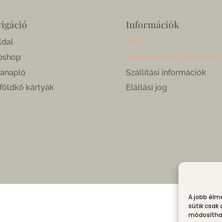
igáció
Információk
ldal
ÁSZF
bshop
Adatkezelési tájékoztató
anapló
Szállítási információk
földkő kártyák
Elállási jog
A jobb élm
sütik csak
módosíthat