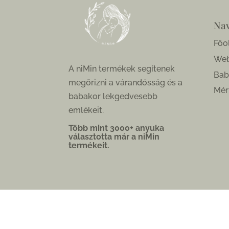
Nav
Főo
We
A niMin termékek segítenek
Bab
megőrizni a várandósság és a
Mér
babakor lekgedvesebb
emlékeit.
Több mint 3000+ anyuka
választotta már a niMin
termékeit.