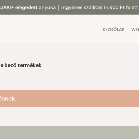
3.000+ elégedett anyuka
│
Ingyenes szállítás 14.900 Ft felett
KEZDŐLAP
WE
delkező termékek
ésnek.