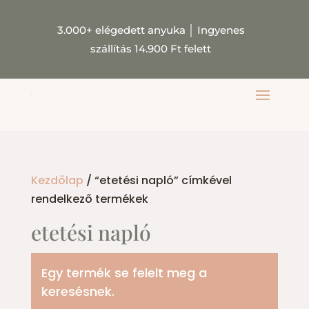
3.000+ elégedett anyuka
│
Ingyenes
szállítás 14.900 Ft felett
Kezdőlap
/ “etetési napló” címkével
rendelkező termékek
etetési napló
Egy termék se felelt meg a
keresésnek.