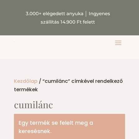
3.000+ elégedett anyuka
│
Ingyenes
szállítás 14.900 Ft felett
Kezdőlap
/ “cumilánc” címkével rendelkező
termékek
cumilánc
Egy termék se felelt meg a
keresésnek.