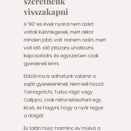
szeretnénk
visszakapni
A ’90-es évek nyarai nem azért
voltak különlegesek, mert akkor
minden jobb volt. Hanem azért, mert
volt idő. Idő játszani, unatkozni,
kapcsolódni, és egyszerűen csak
gyereknek lenni.
Ebből ma is adhatunk valamit a
saját gyerekeinknek. Nem kell hozzá
Tamagotchi, Turbo rágó vagy
Calippo, csak néha lelassítani egy
kicsit, és hagyni, hogy a nyár tegye
a dolgát.
És talán húsz-harminc év múlva a