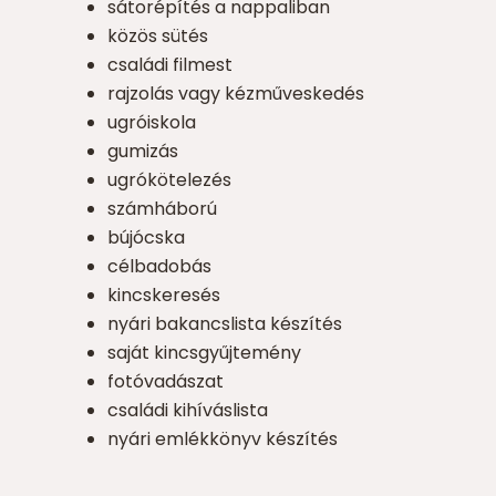
sátorépítés a nappaliban
közös sütés
családi filmest
rajzolás vagy kézműveskedés
ugróiskola
gumizás
ugrókötelezés
számháború
bújócska
célbadobás
kincskeresés
nyári bakancslista készítés
saját kincsgyűjtemény
fotóvadászat
családi kihíváslista
nyári emlékkönyv készítés