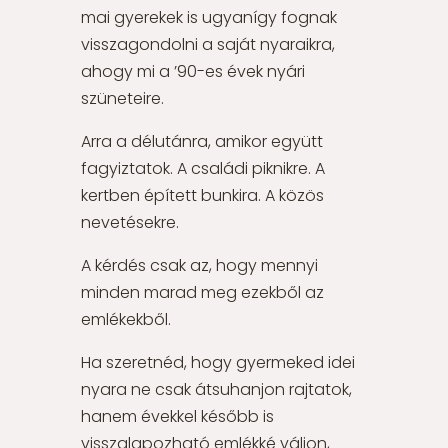
mai gyerekek is ugyanígy fognak
visszagondolni a saját nyaraikra,
ahogy mi a ’90-es évek nyári
szüneteire.
Arra a délutánra, amikor együtt
fagyiztatok. A családi piknikre. A
kertben épített bunkira. A közös
nevetésekre.
A kérdés csak az, hogy mennyi
minden marad meg ezekből az
emlékekből.
Ha szeretnéd, hogy gyermeked idei
nyara ne csak átsuhanjon rajtatok,
hanem évekkel később is
visszalapozható emlékké váljon,