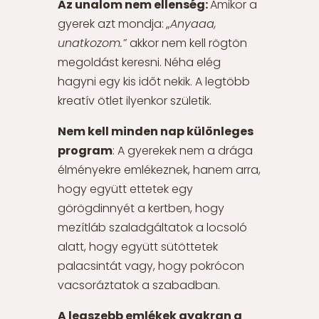
Az unalom nem ellenség
:
Amikor a
gyerek azt mondja:
„Anyaaa,
unatkozom.”
akkor nem kell rögtön
megoldást keresni. Néha elég
hagyni egy kis időt nekik. A legtöbb
kreatív ötlet ilyenkor születik.
Nem kell minden nap különleges
program
: A gyerekek nem a drága
élményekre emlékeznek, hanem arra,
hogy együtt ettetek egy
görögdinnyét a kertben, hogy
mezítláb szaladgáltatok a locsoló
alatt, hogy együtt sütöttetek
palacsintát vagy, hogy pokrócon
vacsoráztatok a szabadban.
A legszebb emlékek gyakran a