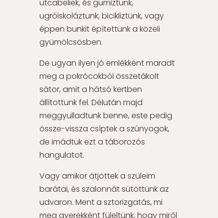
utcabeliek, és gumiztunk,
ugróiskoláztunk, bicikliztünk, vagy
éppen bunkit építettünk a közeli
gyümölcsösben.
De ugyan ilyen jó emlékként maradt
meg a pokrócokból összetákolt
sátor, amit a hátsó kertben
állítottunk fel. Délután majd
meggyulladtunk benne, este pedig
össze-vissza csíptek a szúnyogok,
de imádtuk ezt a táborozós
hangulatot.
Vagy amikor átjöttek a szüleim
barátai, és szalonnát sütöttünk az
udvaron. Ment a sztorizgatás, mi
meg gyerekként füleltünk, hogy miről