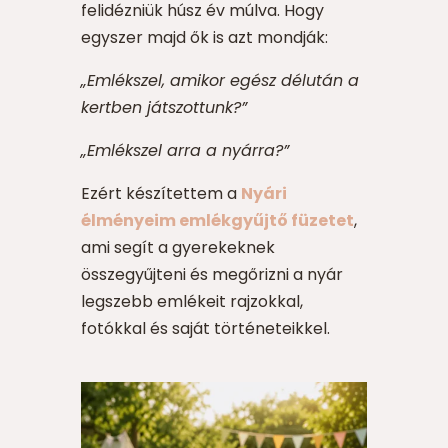
felidézniük húsz év múlva. Hogy
egyszer majd ők is azt mondják:
„Emlékszel, amikor egész délután a
kertben játszottunk?”
„Emlékszel arra a nyárra?”
Ezért készítettem a
Nyári
élményeim emlékgyűjtő füzetet
,
ami segít a gyerekeknek
összegyűjteni és megőrizni a nyár
legszebb emlékeit rajzokkal,
fotókkal és saját történeteikkel.