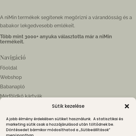
A niMin termékek segítenek megőrizni a várandósság és a
babakor lekgedvesebb emlékeit.
Több mint 3000+ anyuka választotta már a niMin
termékeit.
Navigáció
Főoldal
Webshop
Babanapló
Mérföldkő kártyák
Sütik kezelése
Információk
A jobb élmény érdekében sütiket használunk. A statisztikai és
ÁSZF
marketing sütik csak a hozzájárulásod után töltődnek be.
Döntésedet bármikor módosíthatod a „Sütibeállítások”
Adatkezelési tájékoztató
menüpontban.