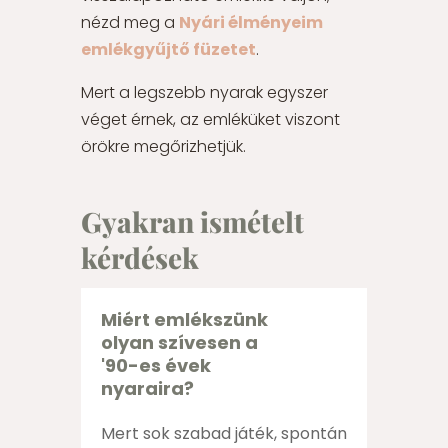
nézd meg a
Nyári élményeim
emlékgyűjtő füzetet
.
Mert a legszebb nyarak egyszer
véget érnek, az emléküket viszont
örökre megőrizhetjük.
Gyakran ismételt
kérdések
Miért emlékszünk
olyan szívesen a
'90-es évek
nyaraira?
Mert sok szabad játék, spontán