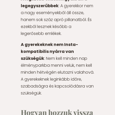
legegyszerűbbek
: A gyerekkor nem
a nagy eseményekből áll össze,
hanem sok száz apró pillanatból. És
ezekből lesznek később a
legerősebb emlékek.
A gyerekeknek nem Insta-
kompatibilis nyárra van
szükségük
: Nem kell minden nap
élményparkba menni velük, nem kell
minden hétvégén elutazni valahová.
A gyerekeknek leginkább időre,
szabadságra és kapcsolódásra van
szükségük.
Hogyan hozzuk vissza