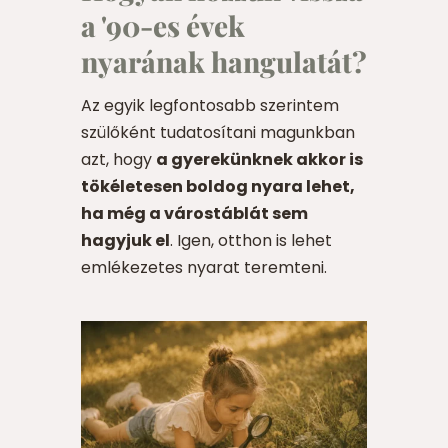
a '90-es évek
nyarának hangulatát?
Az egyik legfontosabb szerintem
szülőként tudatosítani magunkban
azt, hogy
a gyerekünknek akkor is
tökéletesen boldog nyara lehet,
ha még a várostáblát sem
hagyjuk el
. Igen, otthon is lehet
emlékezetes nyarat teremteni.