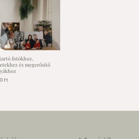
tartó fotókhoz,
zetekhez és megerősítő
tyákhoz
00
Ft