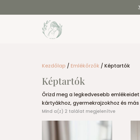
Kezdőlap
/
Emlékőrzők
/ Képtartók
Képtartók
Őrizd meg a legkedvesebb emlékeidet 
kártyákhoz, gyermekrajzokhoz és más
Sorted
Mind a(z) 2 találat megjelenítve
by
popularity