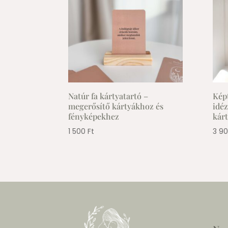
Natúr fa kártyatartó –
Kép
megerősítő kártyákhoz és
idé
fényképekhez
kár
1 500
Ft
3 9