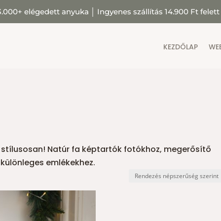
3.000+ elégedett anyuka
│
Ingyenes szállítás 14.900 Ft felett
KEZDŐLAP
WE
stílusosan! Natúr fa képtartók fotókhoz, megerősítő
 különleges emlékekhez.