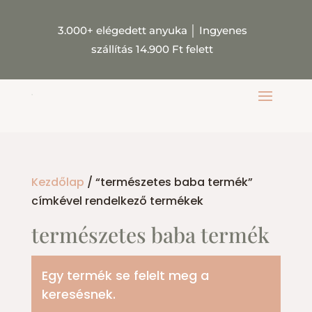
3.000+ elégedett anyuka
│
Ingyenes
szállítás 14.900 Ft felett
Kezdőlap
/ “természetes baba termék”
címkével rendelkező termékek
természetes baba termék
Egy termék se felelt meg a
keresésnek.