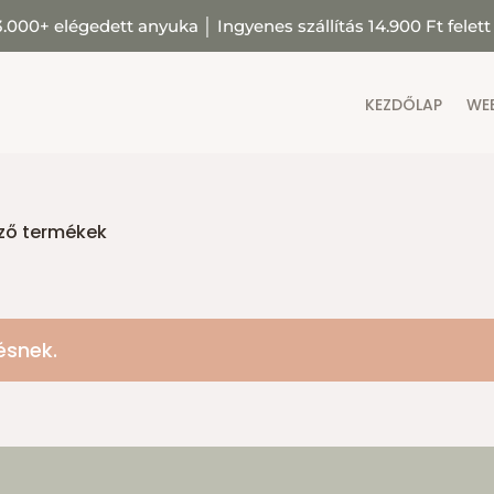
3.000+ elégedett anyuka
│
Ingyenes szállítás 14.900 Ft felett
KEZDŐLAP
WE
ező termékek
ésnek.