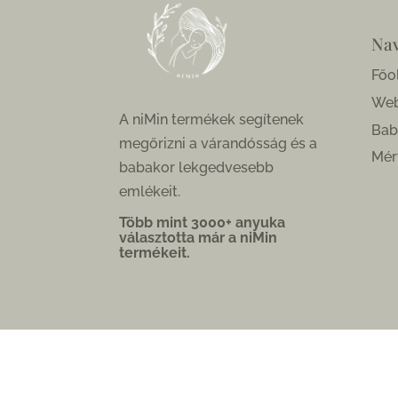
Nav
Főo
We
A niMin termékek segítenek
Bab
megőrizni a várandósság és a
Mér
babakor lekgedvesebb
emlékeit.
Több mint 3000+ anyuka
választotta már a niMin
termékeit.