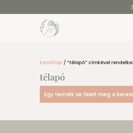
Kezdőlap
/ “télapó” címkével rendelk
télapó
Egy termék se felelt meg a keres