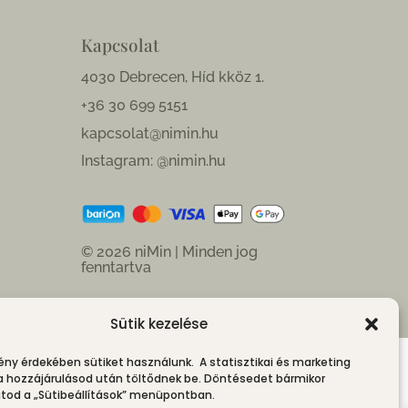
Kapcsolat
4030 Debrecen, Híd kköz 1.
+36 30 699 5151
kapcsolat@nimin.hu
Instagram: @nimin.hu
© 2026 niMin | Minden jog
fenntartva
Sütik kezelése
ény érdekében sütiket használunk. A statisztikai és marketing
 a hozzájárulásod után töltődnek be. Döntésedet bármikor
od a „Sütibeállítások” menüpontban.