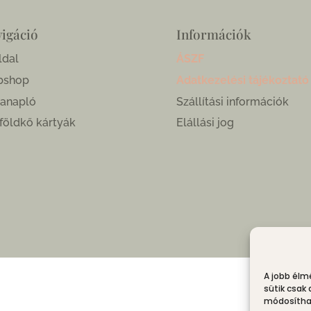
igáció
Információk
ldal
ÁSZF
bshop
Adatkezelési tájékoztató
anapló
Szállítási információk
földkő kártyák
Elállási jog
A jobb élm
sütik csak
módosíthat