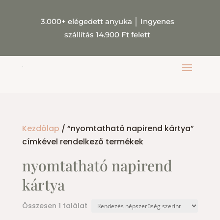
3.000+ elégedett anyuka
│
Ingyenes
szállítás 14.900 Ft felett
Kezdőlap
/ “nyomtatható napirend kártya”
címkével rendelkező termékek
nyomtatható napirend
kártya
Összesen 1 találat