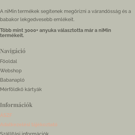
A niMin termékek segítenek megőrizni a várandósság és a
babakor lekgedvesebb emlékeit.
Több mint 3000+ anyuka választotta már a niMin
termékeit.
Navigáció
Főoldal
Webshop
Babanapló
Mérföldkő kártyák
Információk
ÁSZF
Adatkezelési tájékoztató
Szállítási információk