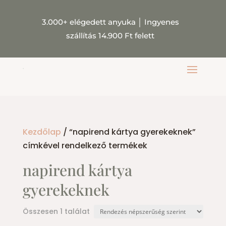
3.000+ elégedett anyuka
│
Ingyenes
szállítás 14.900 Ft felett
Kezdőlap
/ “napirend kártya gyerekeknek”
címkével rendelkező termékek
napirend kártya
gyerekeknek
Összesen 1 találat