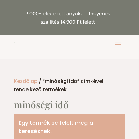
3.000+ elégedett anyuka
│
Ingyenes
szállítás 14.900 Ft felett
Kezdőlap
/ “minőségi idő” címkével
rendelkező termékek
minőségi idő
Egy termék se felelt meg a
keresésnek.