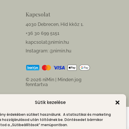
Kapcsolat
4030 Debrecen, Híd kköz 1.
+36 30 699 5151
kapcsolat@nimin.hu
Instagram: @nimin.hu
© 2026 niMin | Minden jog
fenntartva
Sütik kezelése
ény érdekében sütiket használunk. A statisztikai és marketing
 a hozzájárulásod után töltődnek be. Döntésedet bármikor
od a „Sütibeállítások” menüpontban.