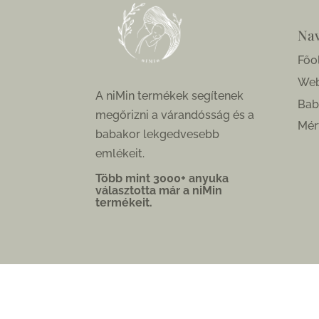
Nav
Főo
We
A niMin termékek segítenek
Bab
megőrizni a várandósság és a
Mér
babakor lekgedvesebb
emlékeit.
Több mint 3000+ anyuka
választotta már a niMin
termékeit.