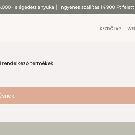
3.000+ elégedett anyuka
│
Ingyenes szállítás 14.900 Ft felett
KEZDŐLAP
WE
 rendelkező termékek
ésnek.