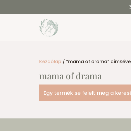
Kezdőlap
/ “mama of drama” címkével
mama of drama
Egy termék se felelt meg a keres