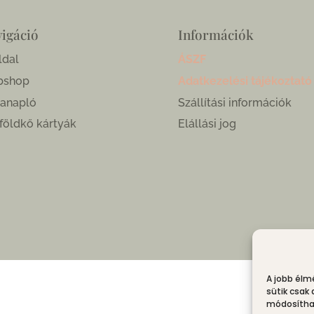
igáció
Információk
ldal
ÁSZF
bshop
Adatkezelési tájékoztató
anapló
Szállítási információk
földkő kártyák
Elállási jog
A jobb élm
sütik csak
módosíthat