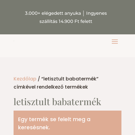
3.000+ elégedett anyuka
│
Ingyenes
szállítás 14.900 Ft felett
Kezdőlap
/ “letisztult babatermék”
címkével rendelkező termékek
letisztult babatermék
Egy termék se felelt meg a
keresésnek.