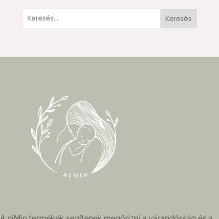
Keresés
A niMin termékek segítenek megőrizni a várandósság és a