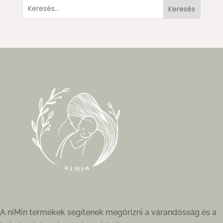
Keresés
A niMin termékek segítenek megőrizni a várandósság és a