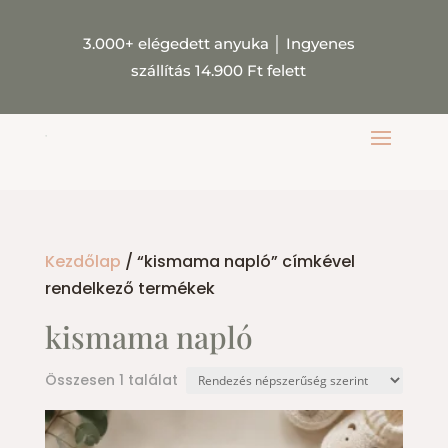
3.000+ elégedett anyuka
│
Ingyenes
szállítás 14.900 Ft felett
Kezdőlap
/ “kismama napló” címkével
rendelkező termékek
kismama napló
Összesen 1 találat