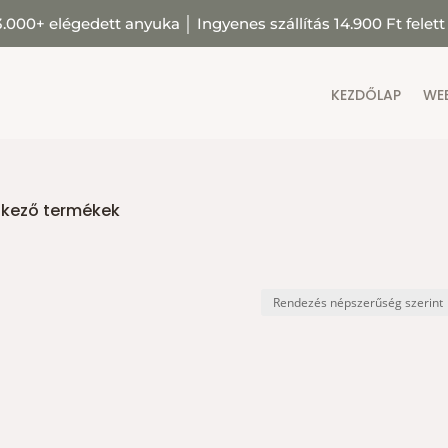
3.000+ elégedett anyuka
│
Ingyenes szállítás 14.900 Ft felett
KEZDŐLAP
WE
elkező termékek