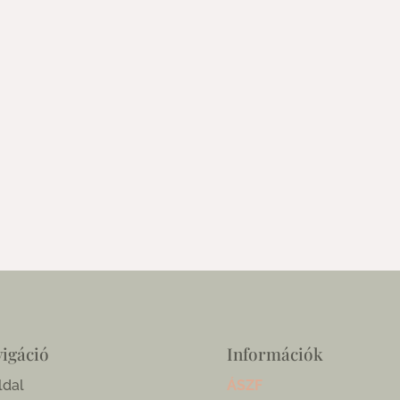
igáció
Információk
ldal
ÁSZF