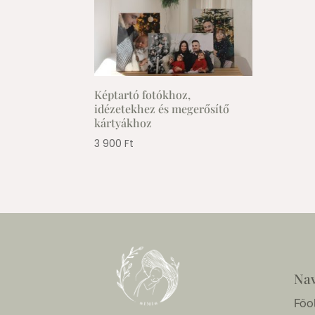
Képtartó fotókhoz,
idézetekhez és megerősítő
kártyákhoz
3 900
Ft
Nav
Főo