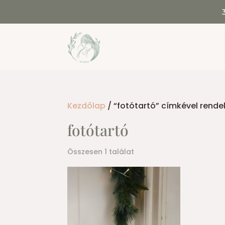
Kezdőlap
/ “fotótartó” címkével rend
fotótartó
Összesen 1 találat