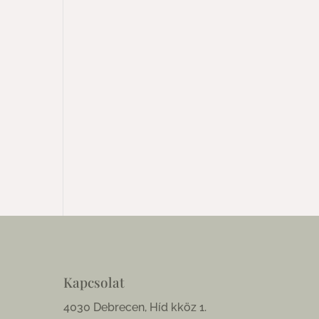
Kapcsolat
4030 Debrecen, Híd kköz 1.