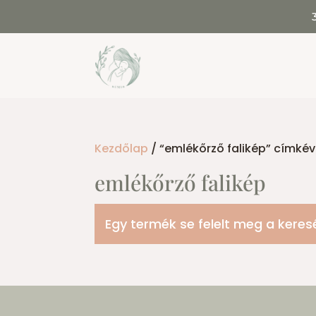
Kezdőlap
/ “emlékőrző falikép” címké
emlékőrző falikép
Egy termék se felelt meg a keres