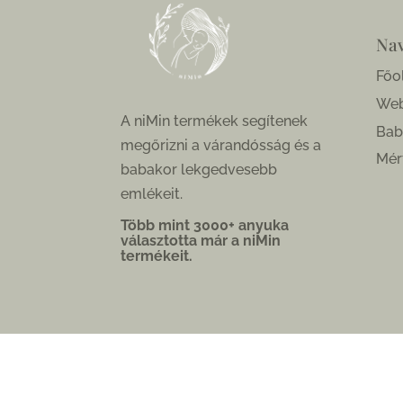
Nav
Főo
We
A niMin termékek segítenek
Bab
megőrizni a várandósság és a
Mér
babakor lekgedvesebb
emlékeit.
Több mint 3000+ anyuka
választotta már a niMin
termékeit.