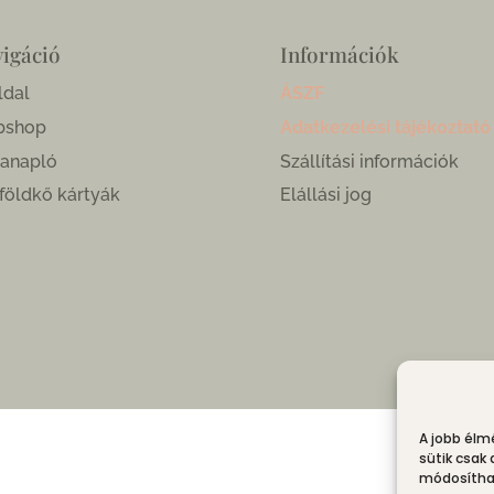
igáció
Információk
ldal
ÁSZF
bshop
Adatkezelési tájékoztató
anapló
Szállítási információk
földkő kártyák
Elállási jog
A jobb élm
sütik csak
módosíthat