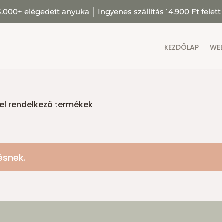
3.000+ elégedett anyuka
│
Ingyenes szállítás 14.900 Ft felett
KEZDŐLAP
WE
vel rendelkező termékek
ésnek.