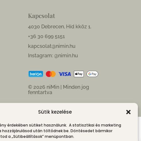
Kapcsolat
4030 Debrecen, Híd kköz 1.
+36 30 699 5151
kapcsolat@nimin.hu
Instagram: @nimin.hu
© 2026 niMin | Minden jog
fenntartva
Sütik kezelése
ény érdekében sütiket használunk. A statisztikai és marketing
 a hozzájárulásod után töltődnek be. Döntésedet bármikor
od a „Sütibeállítások” menüpontban.