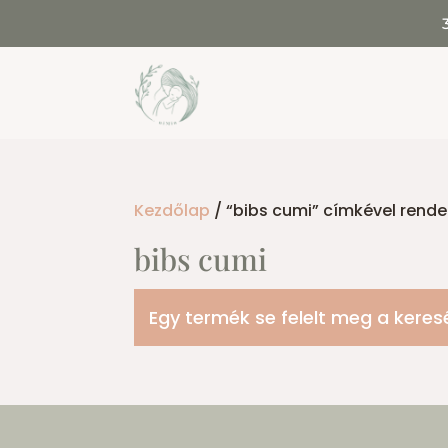
Kezdőlap
/ “bibs cumi” címkével rend
bibs cumi
Egy termék se felelt meg a keres