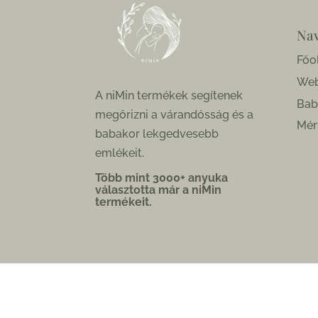
Nav
Főo
We
A niMin termékek segítenek
Bab
megőrizni a várandósság és a
Mér
babakor lekgedvesebb
emlékeit.
Több mint 3000+ anyuka
választotta már a niMin
termékeit.