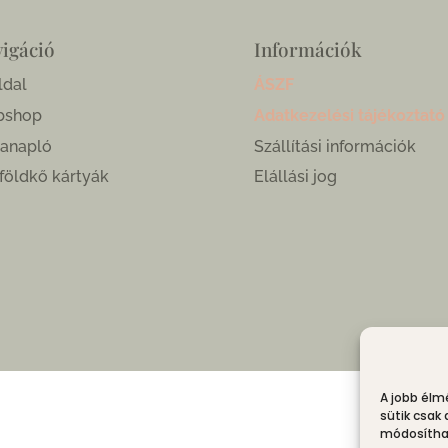
igáció
Információk
ldal
ÁSZF
bshop
Adatkezelési tájékoztató
anapló
Szállítási információk
földkő kártyák
Elállási jog
A jobb élm
sütik csak
módosíthat