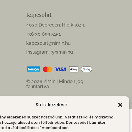
Kapcsolat
4030 Debrecen, Híd kköz 1.
+36 30 699 5151
kapcsolat@nimin.hu
Instagram: @nimin.hu
© 2026 niMin | Minden jog
fenntartva
Sütik kezelése
ény érdekében sütiket használunk. A statisztikai és marketing
 a hozzájárulásod után töltődnek be. Döntésedet bármikor
od a „Sütibeállítások” menüpontban.