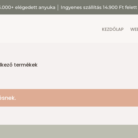
3.000+ elégedett anyuka
│
Ingyenes szállítás 14.900 Ft felett
KEZDŐLAP
WE
elkező termékek
ésnek.