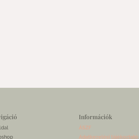
igáció
Információk
ldal
ÁSZF
bshop
Adatkezelési tájékoztató