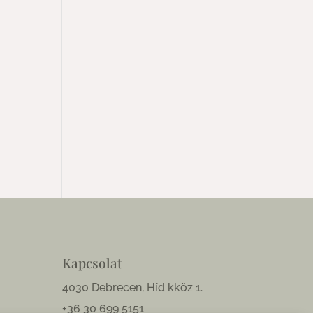
Kapcsolat
4030 Debrecen, Híd kköz 1.
+36 30 699 5151