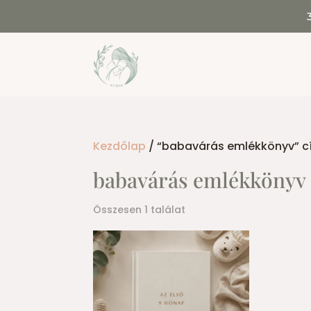
Kezdőlap
/ “babavárás emlékkönyv” c
babavárás emlékkönyv
Összesen 1 találat