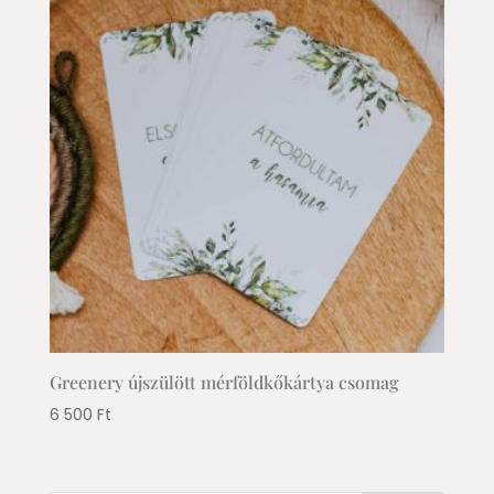
Greenery újszülött mérföldkőkártya csomag
6 500
Ft