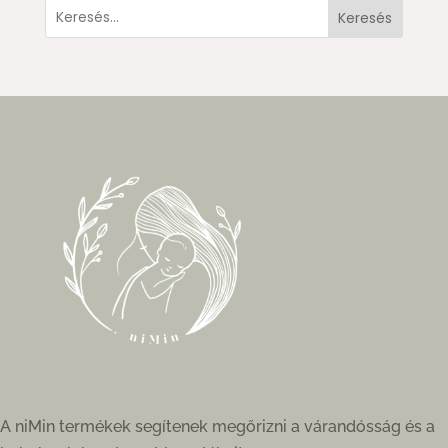
Keresés
A niMin termékek segítenek megőrizni a várandósság és a