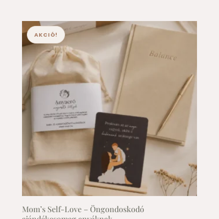
AKCIÓ!
Mom’s Self-Love – Öngondoskodó
ajándékcsomag anyáknak