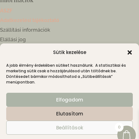
ÁSZF
Adatkezelési tájékoztató
Szállítási információk
Elállási jog
Sütik kezelése
Kapcsolat
A jobb élmény érdekében sütiket használunk. A statisztikai és
4030 Debrecen, Híd kköz 1.
marketing sütik csak a hozzájárulásod után töltődnek be.
+36 30 699 5151
Döntésedet bármikor módosíthatod a „Sütibeállítások”
menüpontban.
kapcsolat@nimin.hu
Instagram: @nimin.hu
Elfogadom
Elutasítom
0
Beállítások