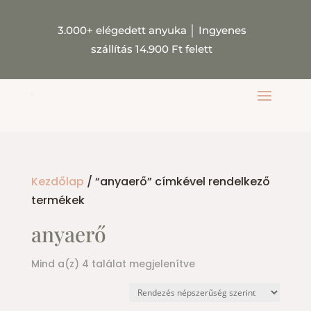
3.000+ elégedett anyuka
│
Ingyenes
szállítás 14.900 Ft felett
Kezdőlap
/ “anyaerő” címkével rendelkező
termékek
anyaerő
Sorted
Mind a(z) 4 találat megjelenítve
by
popularity