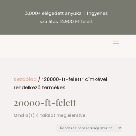
3.000+ elégedett anyuka
│
Ingyenes
szállítás 14.900 Ft felett
Kezdőlap
/ “20000-ft-felett” címkével
rendelkező termékek
20000-ft-felett
Sorted
Mind a(z) 4 találat megjelenítve
by
popularity