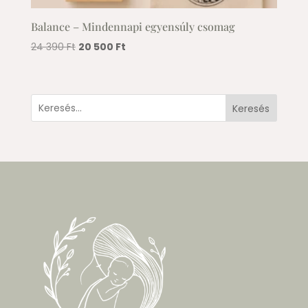
Balance – Mindennapi egyensúly csomag
Original
Current
24 390
Ft
20 500
Ft
price
price
was:
is:
24
20
Keresés
390 Ft.
500 Ft.