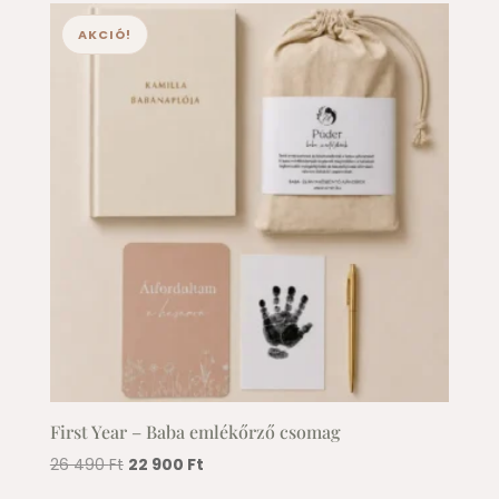
AKCIÓ!
First Year – Baba emlékőrző csomag
Original
Current
26 490
Ft
22 900
Ft
price
price