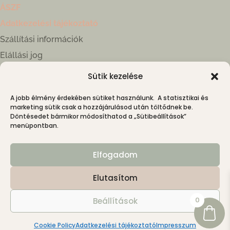
ÁSZF
Adatkezelési tájékoztató
Szállítási információk
Elállási jog
Sütik kezelése
Kapcsolat
A jobb élmény érdekében sütiket használunk. A statisztikai és
4030 Debrecen, Híd kköz 1.
marketing sütik csak a hozzájárulásod után töltődnek be.
+36 30 699 5151
Döntésedet bármikor módosíthatod a „Sütibeállítások”
menüpontban.
kapcsolat@nimin.hu
Instagram: @nimin.hu
Elfogadom
Elutasítom
0
Beállítások
© 2026 niMin | Minden jog fenntartva
Cookie Policy
Adatkezelési tájékoztató
Impresszum