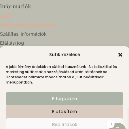
Információk
ÁSZF
Adatkezelési tájékoztató
Szállítási információk
Elállási jog
Sütik kezelése
Kapcsolat
A jobb élmény érdekében sütiket használunk. A statisztikai és
4030 Debrecen, Híd kköz 1.
marketing sütik csak a hozzájárulásod után töltődnek be.
+36 30 699 5151
Döntésedet bármikor módosíthatod a „Sütibeállítások”
menüpontban.
kapcsolat@nimin.hu
Instagram: @nimin.hu
Elfogadom
Elutasítom
0
Beállítások